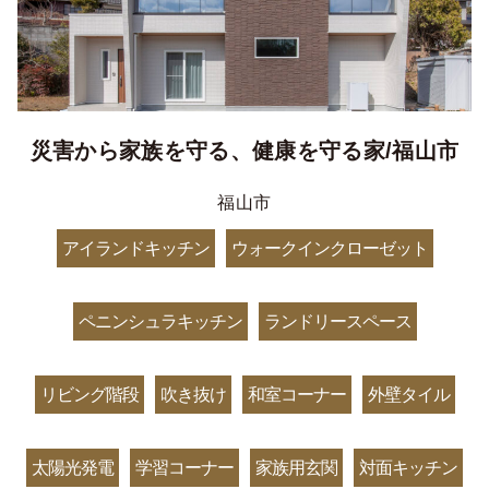
災害から家族を守る、健康を守る家/福山市
福山市
アイランドキッチン
ウォークインクローゼット
ペニンシュラキッチン
ランドリースペース
リビング階段
吹き抜け
和室コーナー
外壁タイル
太陽光発電
学習コーナー
家族用玄関
対面キッチン