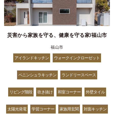
災害から家族を守る、健康を守る家/福山市
福山市
アイランドキッチン
ウォークインクローゼット
ペニンシュラキッチン
ランドリースペース
リビング階段
吹き抜け
和室コーナー
外壁タイル
太陽光発電
学習コーナー
家族用玄関
対面キッチン