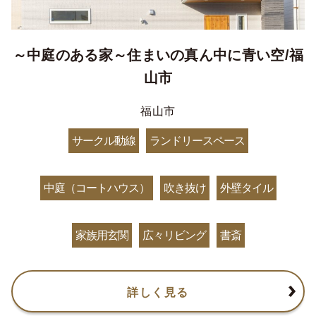
～中庭のある家～住まいの真ん中に青い空/福
山市
福山市
サークル動線
ランドリースペース
中庭（コートハウス）
吹き抜け
外壁タイル
家族用玄関
広々リビング
書斎
詳しく見る