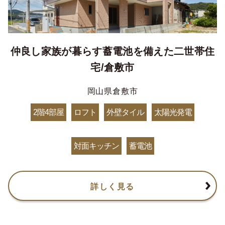
仲良し家族が暮らす蓄電池を備えた二世帯住
宅/倉敷市
岡山県倉敷市
2階4部屋
ロフト
外壁タイル
太陽光発電
対面キッチン
蓄電池
詳しく見る