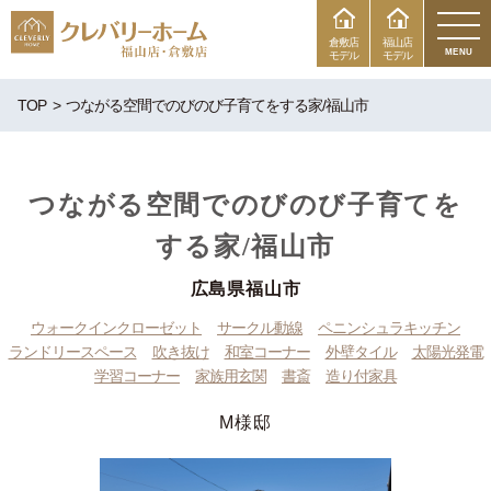
倉敷店
福山店
MENU
モデル
モデル
TOP
つながる空間でのびのび子育てをする家/福山市
つながる空間でのびのび子育てを
する家/福山市
広島県福山市
ウォークインクローゼット
サークル動線
ペニンシュラキッチン
ランドリースペース
吹き抜け
和室コーナー
外壁タイル
太陽光発電
学習コーナー
家族用玄関
書斎
造り付家具
M様邸