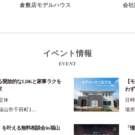
倉敷店モデルハウス
会社
イベント情報
EVENT
る開放的なLDKと家事ラクを
【モ
家
わず
定休
日
福山市千田町1…
場所
を叶える無料相談会 in 福山
「憧