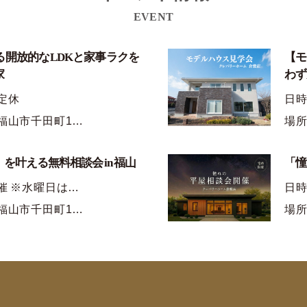
EVENT
る開放的なLDKと家事ラクを
【モ
家
わず
定休
日
福山市千田町1…
場所
を叶える無料相談会 in 福山
「憧
催 ※水曜日は…
日時
福山市千田町1…
場所