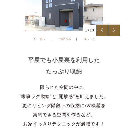
1
/
13
前へ
一覧に戻る
次へ
平屋でも小屋裏を利用した
たっぷり収納
限られた空間の中に、
"家事ラク動線"と"開放感"を叶えました。
更にリビング階段下の収納にAV機器を
集約できる空間を作るなど、
お家すっきりテクニックが満載です！