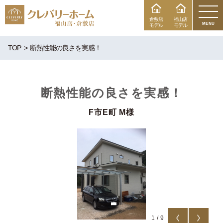
倉敷店
福山店
MENU
モデル
モデル
TOP
断熱性能の良さを実感！
断熱性能の良さを実感！
F市E町 M様
1
/
9