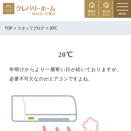
倉敷店
福山店
MENU
モデル
モデル
TOP
スタッフブログ
20℃
20℃
年明けからより一層寒い日が続いておりますが、
必要不可欠なのがエアコンですよね。