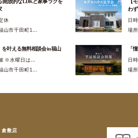
る開放的なLDKと家事ラクを
【モ
家
わず
定休
日
福山市千田町1…
場所
を叶える無料相談会 in 福山
「憧
催 ※水曜日は…
日時
福山市千田町1…
場所
倉敷店