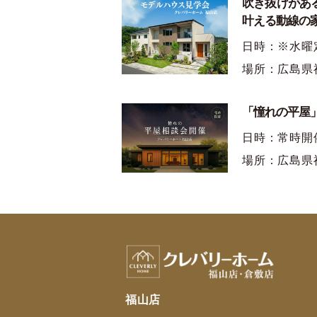
吹き抜けがあ
叶える動線の
日時：※水曜
場所：広島県
「憧れの平屋」
日時：常時開
場所：広島県
福山店