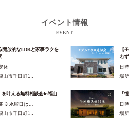
イベント情報
EVENT
る開放的なLDKと家事ラクを
【モ
家
わず
定休
日
福山市千田町1…
場所
を叶える無料相談会 in 福山
「憧
催 ※水曜日は…
日時
福山市千田町1…
場所