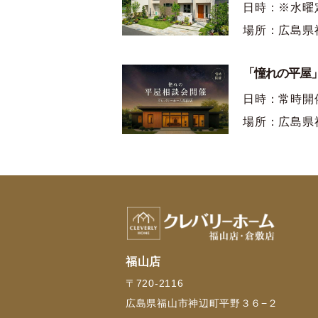
日時：※水曜
場所：広島県
「憧れの平屋」
日時：常時開
場所：広島県
福山店
〒720-2116
広島県福山市神辺町平野３６−２