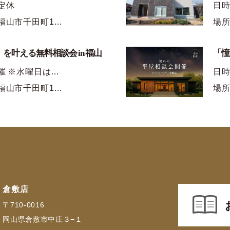
定休
日
福山市千田町1…
場所
を叶える無料相談会 in 福山
「憧
催 ※水曜日は…
日時
福山市千田町1…
場所
倉敷店
〒710-0016
岡山県倉敷市中庄３−１