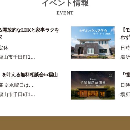
イベント情報
EVENT
る開放的なLDKと家事ラクを
【モ
家
わず
定休
日
福山市千田町1…
場所
を叶える無料相談会 in 福山
「憧
催 ※水曜日は…
日時
福山市千田町1…
場所