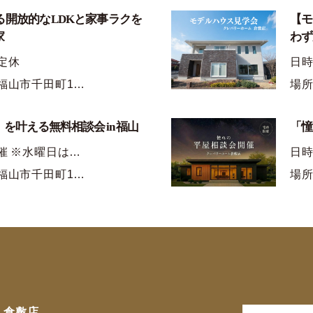
る開放的なLDKと家事ラクを
【モ
家
わず
定休
日
福山市千田町1…
場所
を叶える無料相談会 in 福山
「憧
催 ※水曜日は…
日時
福山市千田町1…
場所
倉敷店