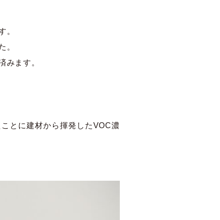
す。
た。
済みます。
ことに建材から揮発したVOC濃