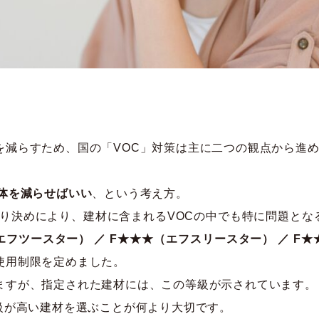
を減らすため、国の「VOC」対策は主に二つの観点から進
自体を減らせばいい
、という考え方。
の取り決めにより、建材に含まれるVOCの中でも特に問題と
（エフツースター） ／ F★★★（エフスリースター） ／ F
使用制限を定めました。
ますが、指定された建材には、この等級が示されています。
級が高い建材を選ぶことが何より大切です。