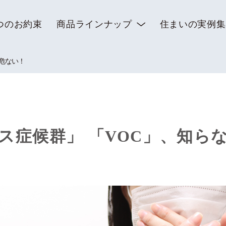
つのお約束
商品ラインナップ
住まいの実例集
と危ない！
ス症候群」 「VOC」、知ら